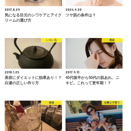
2017.8.29
2024.9.20
気になる目元のシワケアとアイク
ツヤ肌の条件は？
リームの選び方
いろいろ
美容
2018.1.25
2017.9.13
美容にダイエットに効果あり！？
40代後半から50代の肌あれ、ニ
白湯の正しい作り方
キビ。これって更年期！？
美容
仕事と子育て