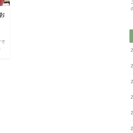
お
すで
時
る
もこ