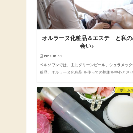
オルラーヌ化粧品＆エステ と私の
会い♪
2018.01.30
ベルソワンでは、主にグリーンピール、シュラメック
粧品、オルラーヌ化粧品 を使っての施術を中心とさ
いただいております。 実は、ご存じの方もいらっし
かもしれませんが、 先日、オルラーヌジャポン 撤
ホーム
の発表があり、…