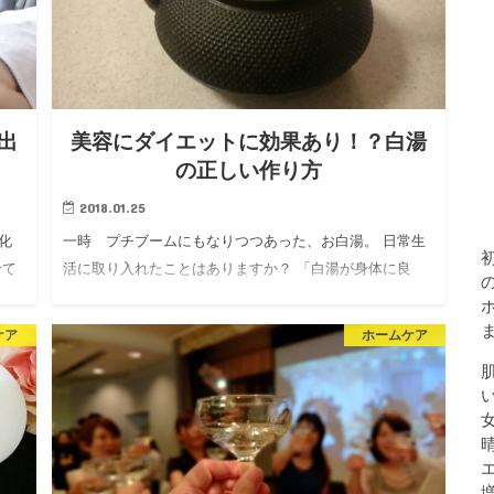
出
美容にダイエットに効果あり！？白湯
の正しい作り方
2018.01.25
化
一時 プチブームにもなりつつあった、お白湯。 日常生
せて
活に取り入れたことはありますか？ 「白湯が身体に良
ゃる
い」というのは よく聞きますよね。 日本でも昔から飲
退と
まれてきた白湯ですが、インドのアーユルベーダの世界
ケア
ホームケア
においても、 白…