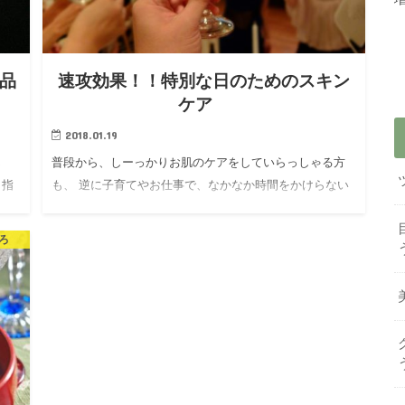
粧品
速攻効果！！特別な日のためのスキン
ケア
2018.01.19
じ
普段から、しーっかりお肌のケアをしていらっしゃる方
目指
も、 逆に子育てやお仕事で、なかなか時間をかけらない
われ
という方も、 この日は何とかベストで迎えたい！！！と
に止
いう、思い入れが入る特別な日ってありますよね！ 同窓
ろ
会、大事なパー…