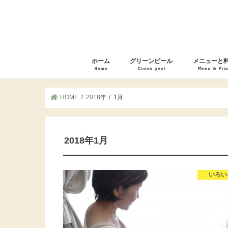
ホーム
グリーンピール
メニューと
Home
Green peel
Menu & Pri
グリーンピール 体験レポート
モニター体験者の声
ニキビ・ニキビ跡・肌荒れ
しみ・しわ・たるみ・毛穴
フェイシャル
ブライダル
お取り扱い化
HOME
2018年
1月
2018年1月
いろい