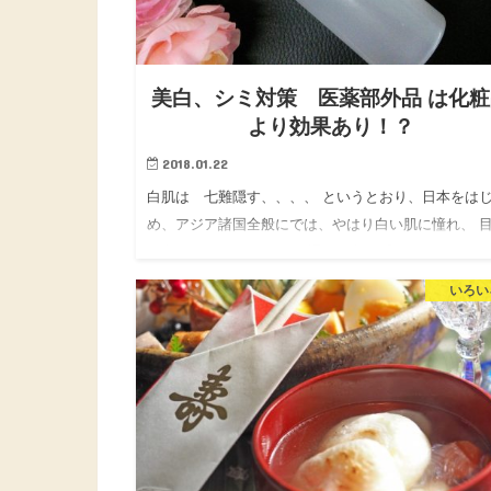
美白、シミ対策 医薬部外品 は化
より効果あり！？
2018.01.22
白肌は 七難隠す、、、、 というとおり、日本をは
め、アジア諸国全般にでは、やはり白い肌に憧れ、 
す方は多いもの。 年間を通して美白系の化粧品を使
ている方も多いのではないでしょうか。 今や保湿力
いろい
まらず、美白は…