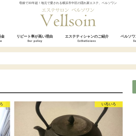
母娘で30年超！地元で愛される横浜市中区の隠れ家エステ、ベルソワン
料金
リピート率が高い理由
エステティシャンのご紹介
ベルソワ
ce
Our policy
Estheticians
S
粧品
お客様の声
ろ
いろいろ