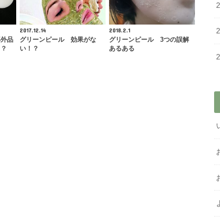
2017.12.14
2018.2.1
部外品
グリーンピール 効果がな
グリーンピール 3つの誤解
！？
い！？
あるある