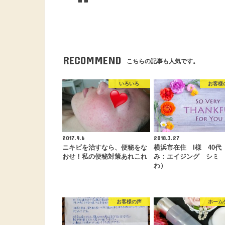
RECOMMEND
こちらの記事も人気です。
いろいろ
お客様
2017.9.6
2018.3.27
ニキビを治すなら、便秘をな
横浜市在住 I様 40代
おせ！私の便秘対策あれこれ
み：エイジング シミ
わ）
お客様の声
ホーム