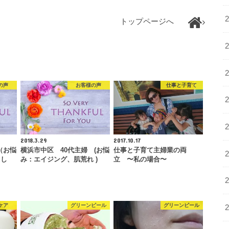
トップページへ
の声
お客様の声
仕事と子育て
2018.3.29
2017.10.17
（お悩
横浜市中区 40代主婦 (お悩
仕事と子育て主婦業の両
 し
み：エイジング、肌荒れ )
立 〜私の場合〜
ケア
グリーンピール
グリーンピール