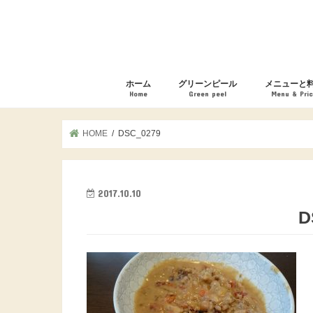
ホーム
グリーンピール
メニューと
Home
Green peel
Menu & Pri
グリーンピール 体験レポート
モニター体験者の声
ニキビ・ニキビ跡・肌荒れ
しみ・しわ・たるみ・毛穴
フェイシャル
ブライダル
お取り扱い化
HOME
DSC_0279
2017.10.10
D