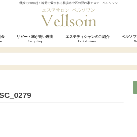
母娘で30年超！地元で愛される横浜市中区の隠れ家エステ、ベルソワン
料金
リピート率が高い理由
エステティシャンのご紹介
ベルソワ
ce
Our policy
Estheticians
S
粧品
お客様の声
SC_0279