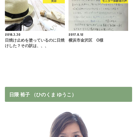
美容
モニター体験者の声
2018.3.30
2017.8.12
日焼け止めを塗っているのに日焼
横浜市金沢区 O様
けした？その訳は、、、
日隈 裕子 （ひのくま ゆうこ）