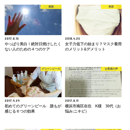
美容
美容
2017.8.15
2018.4.25
やっぱり美白！絶対日焼けしたく
女子力低下の始まり？マスク着用
ない人のための４つのケア
のメリット&デメリット
グリーンピール
お客様の声
2017.9.29
2017.8.11
初めてのグリーンピール 誰もが
横浜市南区在住 K様 30代（お
感じる６つの効果
悩み:ニキビ）