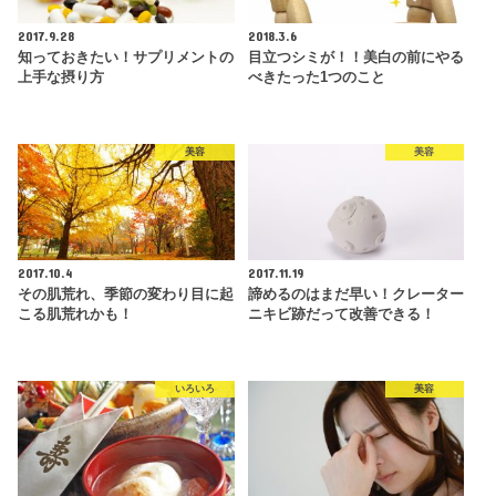
2017.9.28
2018.3.6
知っておきたい！サプリメントの
目立つシミが！！美白の前にやる
上手な摂り方
べきたった1つのこと
美容
美容
2017.10.4
2017.11.19
その肌荒れ、季節の変わり目に起
諦めるのはまだ早い！クレーター
こる肌荒れかも！
ニキビ跡だって改善できる！
いろいろ
美容