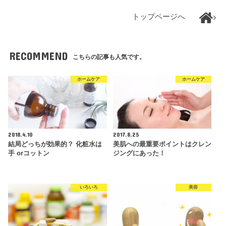
トップページへ
RECOMMEND
こちらの記事も人気です。
ホームケア
ホームケア
2018.4.10
2017.8.25
結局どっちが効果的？ 化粧水は
美肌への最重要ポイントはクレン
手 orコットン
ジングにあった！
いろいろ
美容