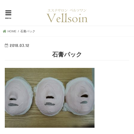
母娘で30年超！地元で愛される横浜市中区の隠れ家エステ、ベルソワン
menu
HOME
石膏パック
2018.03.12
石膏パック