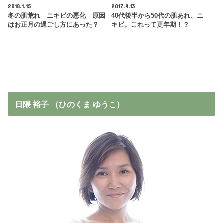
2018.1.15
2017.9.13
冬の肌荒れ ニキビの悪化 原因
40代後半から50代の肌あれ、ニ
はお正月の過ごし方にあった？
キビ。これって更年期！？
日隈 裕子 （ひのくま ゆうこ）