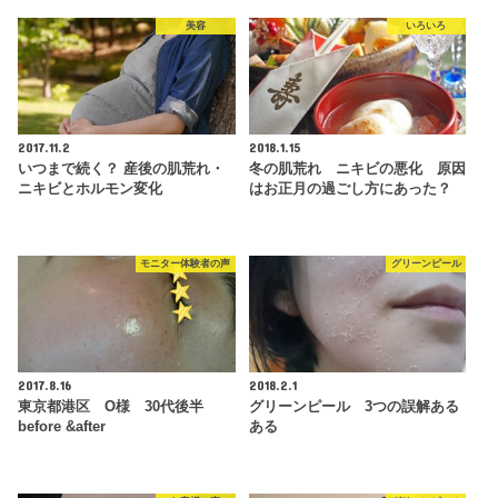
美容
いろいろ
2017.11.2
2018.1.15
いつまで続く？ 産後の肌荒れ・
冬の肌荒れ ニキビの悪化 原因
ニキビとホルモン変化
はお正月の過ごし方にあった？
モニター体験者の声
グリーンピール
2017.8.16
2018.2.1
東京都港区 O様 30代後半
グリーンピール 3つの誤解ある
before &after
ある