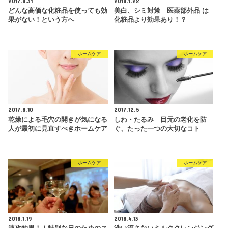
2017.8.31
2018.1.22
どんな高価な化粧品を使っても効
美白、シミ対策 医薬部外品 は
果がない！という方へ
化粧品より効果あり！？
ホームケア
ホームケア
2017.8.10
2017.12.5
乾燥による毛穴の開きが気になる
しわ・たるみ 目元の老化を防
人が最初に見直すべきホームケア
ぐ、たった一つの大切なコト
ホームケア
ホームケア
2018.1.19
2018.4.13