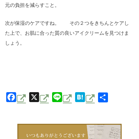
元の負担を減らすこと。
次が保湿のケアですね。 その２つをきちんとケアし
た上で、お肌に合った質の良いアイクリームを見つけま
しょう。
F
X
Li
H
共
a
n
at
有
c
e
e
e
n
b
a