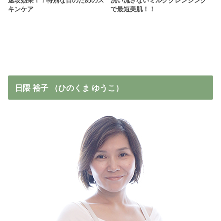
速攻効果！！特別な日のためのス
洗い流さないミルククレンジング
キンケア
で最短美肌！！
日隈 裕子 （ひのくま ゆうこ）