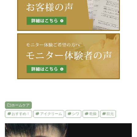
o
o
k
ホームケア
おすすめ！
アイクリーム
シワ
乾燥
目元