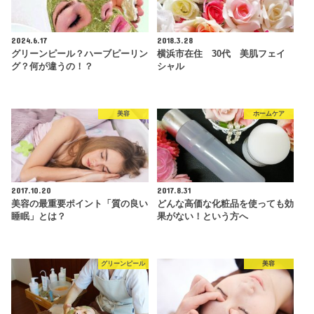
2024.6.17
2018.3.28
グリーンピール？ハーブピーリン
横浜市在住 30代 美肌フェイ
グ？何が違うの！？
シャル
美容
ホームケア
2017.10.20
2017.8.31
美容の最重要ポイント「質の良い
どんな高価な化粧品を使っても効
睡眠」とは？
果がない！という方へ
グリーンピール
美容