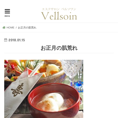
母娘で30年超！地元で愛される横浜市中区の隠れ家エステ、ベルソワン
menu
HOME
お正月の肌荒れ
2018.01.15
お正月の肌荒れ