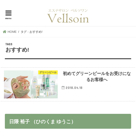
母娘で30年超！地元で愛される横浜市中区の隠れ家エステ、ベルソワン
menu
HOME
タグ : おすすめ!
おすすめ!
グリーンピール
初めてグリーンピールをお受けにな
るお客様へ
2018.04.18
日隈 裕子 （ひのくま ゆうこ）