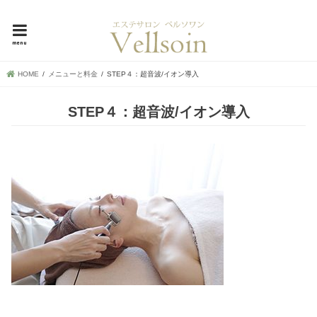
母娘で30年超！地元で愛される横浜市中区の隠れ家エステ、ベルソワン
menu
HOME
メニューと料金
STEP４：超音波/イオン導入
STEP４：超音波/イオン導入