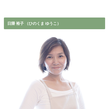
日隈 裕子 （ひのくま ゆうこ）