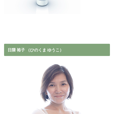
日隈 裕子 （ひのくま ゆうこ）